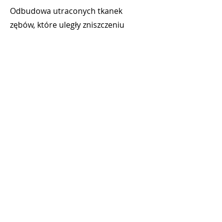
Odbudowa utraconych tkanek
zębów, które uległy zniszczeniu
LECZENIE PĘKNIĘĆ ZĘBÓW
Zabezpieczenie występujących linii
pęknięć na powierzchniach
zębowych
Umów wizytę
12 357 93
40
Email