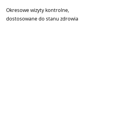
Okresowe wizyty kontrolne,
dostosowane do stanu zdrowia
jamy ustnej
KONSULTACJE
STOMATOLOGICZNE
Konsultacje z różnych dziedzin
stomatologii, których celem jest
zachowanie prawidłowego stanu
zdrowia jamy ustnej i estetyki
uśmiechu